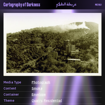
خريطة الظلام
Cartography of Darkness
MENU
About
ماهيتنا
Map
الخريطة
Periodical
السلسة
Repository
الحاوية
Contributors
المساهمين
Colophon
التختيم
Media Type
Photograph
Content
Smoke
Container
Envelope
Theme
Quarry
Residential