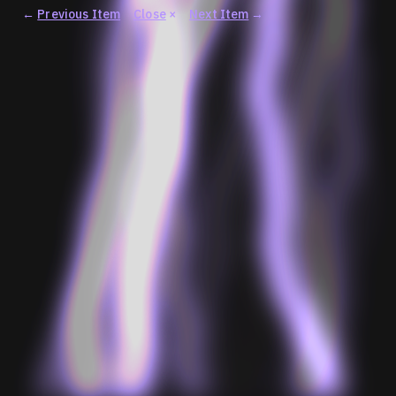
←
Previous Item
Close
×
Next Item
→