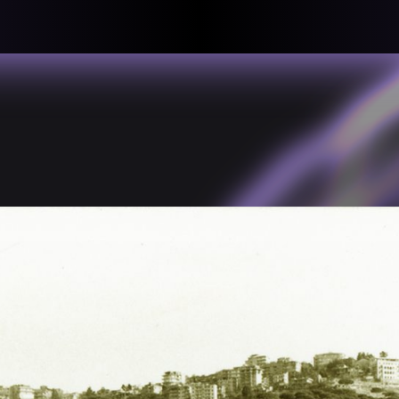
llective
«لعالميّة
About
ماهيتنا
salisms and
بهمة. تتكون
Map
الخريطة
, crisis-
Periodical
السلسة
d of spaces: a
Repository
الحاوية
Contributors
المساهمين
Colophon
التختيم