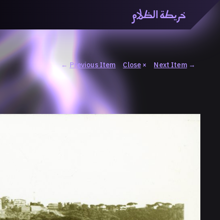
خريطة الظلام
خريطة الظّلام» هي منصّة بحثيّة تشاركيّة تستقصي مفاهيم ا
والاتحاد المعرفي من منطلق الزمكانيّة الآنية، المتأزمة والم
المنصّة من ثلاثيّة حيزيّة تضمُّ خريطة وحاوية وسلسلة.
←
Previous Item
Close
×
Next Item
→