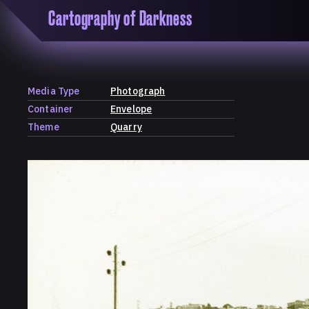
Cartography of Darkness
'Cartogrophy of Darkness' is a transclusive, co
research platform dedicated to exploring univer
the unity of knowledge in our highly obfuscated
ridden age. The platform is comprised of a tria
Media Type
Photograph
map, a repository and a periodical.
Container
Envelope
Theme
Quarry