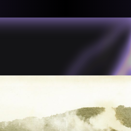
llective
«لعالميّة
About
ماهيتنا
salisms and
بهمة. تتكون
Map
الخريطة
, crisis-
Periodical
السلسة
d of spaces: a
Repository
الحاوية
Contributors
المساهمين
Colophon
التختيم