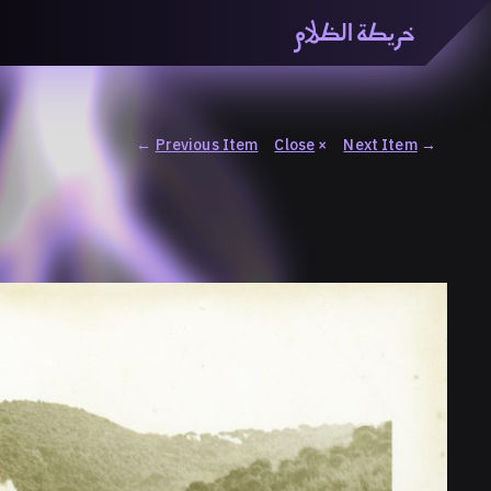
خريطة الظلام
خريطة الظّلام» هي منصّة بحثيّة تشاركيّة تستقصي مفاهيم ا
والاتحاد المعرفي من منطلق الزمكانيّة الآنية، المتأزمة والم
المنصّة من ثلاثيّة حيزيّة تضمُّ خريطة وحاوية وسلسلة.
←
Previous Item
Close
×
Next Item
→