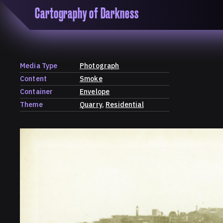
Cartography of Darkness
'Cartogrophy of Darkness' is a transclusive, co
research platform dedicated to exploring univer
the unity of knowledge in our highly obfuscated
ridden age. The platform is comprised of a tria
Media Type
Photograph
map, a repository and a periodical.
Content
Smoke
Container
Envelope
Theme
Quarry
Residential