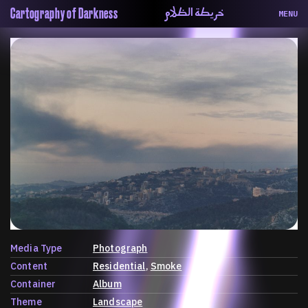
خريطة الظلام
Cartography of Darkness
MENU
About
ماهيتنا
Map
الخريطة
Periodical
السلسة
Repository
الحاوية
Contributors
المساهمين
Colophon
التختيم
Media Type
Photograph
Content
Residential
Smoke
Container
Album
Theme
Landscape