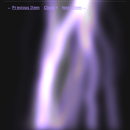
←
Previous Item
Close
×
Next Item
→