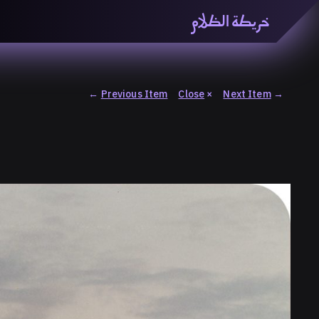
خريطة الظلام
خريطة الظّلام» هي منصّة بحثيّة تشاركيّة تستقصي مفاهيم ا
والاتحاد المعرفي من منطلق الزمكانيّة الآنية، المتأزمة والم
المنصّة من ثلاثيّة حيزيّة تضمُّ خريطة وحاوية وسلسلة.
←
Previous Item
Close
×
Next Item
→