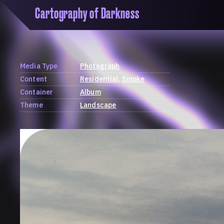
Cartography of Darkness
'Cartogrophy of Darkness' is a transclusive, co
research platform dedicated to exploring univer
the unity of knowledge in our highly obfuscated
ridden age. The platform is comprised of a tria
Media Type
Photograph
map, a repository and a periodical.
Content
Residential
Smoke
Container
Album
Theme
Landscape