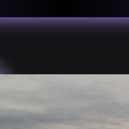
llective
«لعالميّة
About
ماهيتنا
salisms and
بهمة. تتكون
Map
الخريطة
, crisis-
Periodical
السلسة
d of spaces: a
Repository
الحاوية
Contributors
المساهمين
Colophon
التختيم