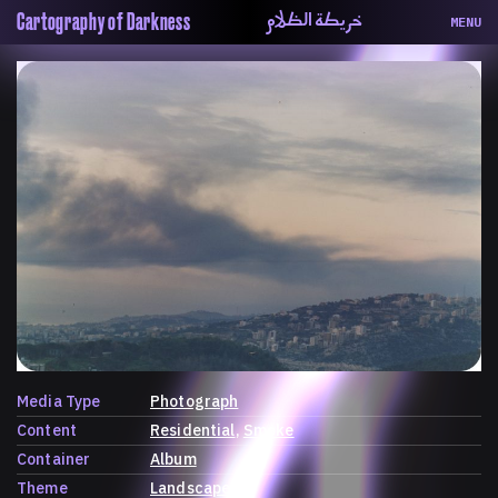
خريطة الظلام
Cartography of Darkness
MENU
About
ماهيتنا
Map
الخريطة
Periodical
السلسة
Repository
الحاوية
Contributors
المساهمين
Colophon
التختيم
Media Type
Photograph
Content
Residential
Smoke
Container
Album
Theme
Landscape