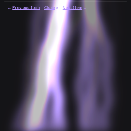
←
Previous Item
Close
×
Next Item
→