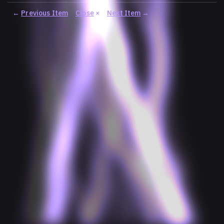
←
Previous Item
Close
×
Next Item
→