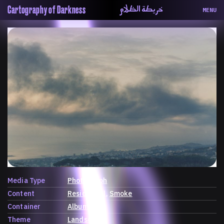
خريطة الظلام
Cartography of Darkness
MENU
About
ماهيتنا
Map
الخريطة
Periodical
السلسة
Repository
الحاوية
Contributors
المساهمين
Colophon
التختيم
Media Type
Photograph
Content
Residential
Smoke
Container
Album
Theme
Landscape