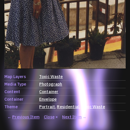
Map Layers
Toxic Waste
Media Type
Photograph
Content
Container
Container
Envelope
Theme
Portrait
Residential
Toxic Waste
←
Previous Item
Close
×
Next Item
→