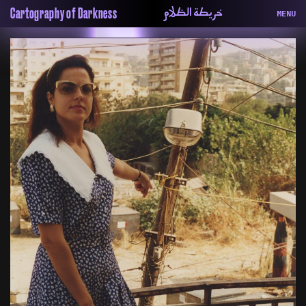
خريطة الظلام
Cartography of Darkness
MENU
About
ماهيتنا
Map
الخريطة
Periodical
السلسة
Repository
الحاوية
Contributors
المساهمين
Colophon
التختيم