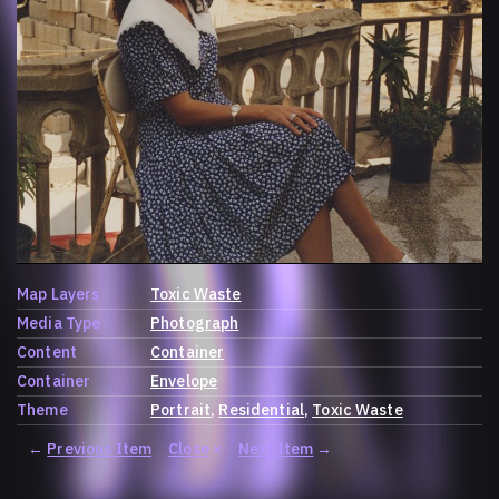
Map Layers
Toxic Waste
Media Type
Photograph
Content
Container
Container
Envelope
Theme
Portrait
Residential
Toxic Waste
←
Previous Item
Close
×
Next Item
→