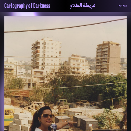
خريطة الظلام
Cartography of Darkness
MENU
About
ماهيتنا
Map
الخريطة
Periodical
السلسة
Repository
الحاوية
Contributors
المساهمين
Colophon
التختيم