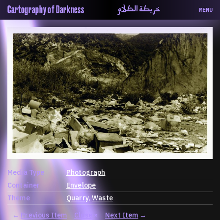
خريطة الظلام
Cartography of Darkness
MENU
About
ماهيتنا
Map
الخريطة
Periodical
السلسة
Repository
الحاوية
Contributors
المساهمين
Colophon
التختيم
Media Type
Photograph
Container
Envelope
Theme
Quarry
Waste
←
Previous Item
Close
×
Next Item
→