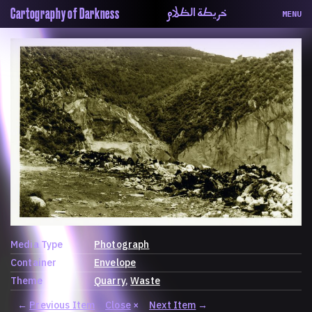
خريطة الظلام
Cartography of Darkness
MENU
About
ماهيتنا
Map
الخريطة
Periodical
السلسة
Repository
الحاوية
Contributors
المساهمين
Colophon
التختيم
Media Type
Photograph
Container
Envelope
Theme
Quarry
Waste
←
Previous Item
Close
×
Next Item
→