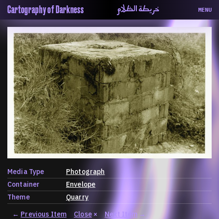
خريطة الظلام
Cartography of Darkness
MENU
About
ماهيتنا
Map
الخريطة
Periodical
السلسة
Repository
الحاوية
Contributors
المساهمين
Colophon
التختيم
Media Type
Photograph
Container
Envelope
Theme
Quarry
←
Previous Item
Close
×
Next Item
→