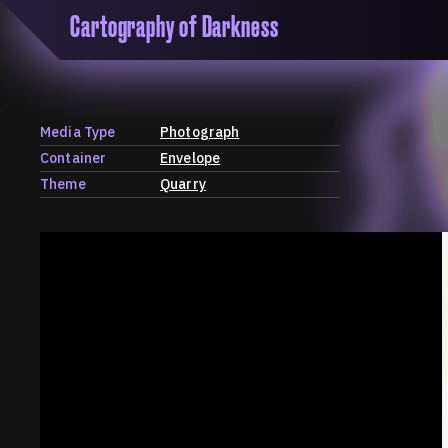
Cartography of Darkness
'Cartogrophy of Darkness' is a transclusive, co
research platform dedicated to exploring univer
the unity of knowledge in our highly obfuscated
ridden age. The platform is comprised of a tria
Media Type
Photograph
map, a repository and a periodical.
Container
Envelope
Theme
Quarry