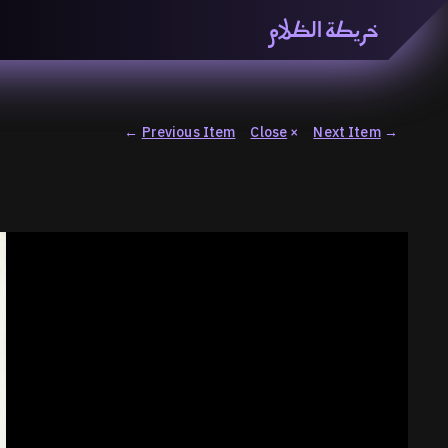
خريطة الظلام
خريطة الظّلام» هي منصّة بحثيّة تشاركيّة تستقصي مفاهيم ا
والاتحاد المعرفي من منطلق الزمكانيّة الآنية، المتأزمة والم
المنصّة من ثلاثيّة حيزيّة تضمُّ خريطة وحاوية وسلسلة.
←
Previous Item
Close
×
Next Item
→