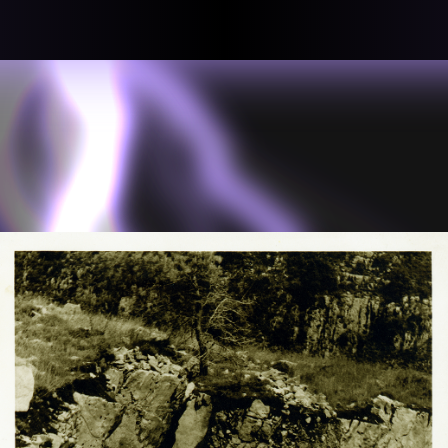
llective
«لعالميّة
About
ماهيتنا
salisms and
بهمة. تتكون
Map
الخريطة
, crisis-
Periodical
السلسة
d of spaces: a
Repository
الحاوية
Contributors
المساهمين
Colophon
التختيم