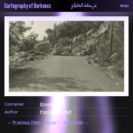
خريطة الظلام
Cartography of Darkness
MENU
About
ماهيتنا
Map
الخريطة
Periodical
السلسة
Repository
الحاوية
Contributors
المساهمين
Colophon
التختيم
Container
Envelope
Author
Pierre Malychef
←
Previous Item
Close
×
Next Item
→