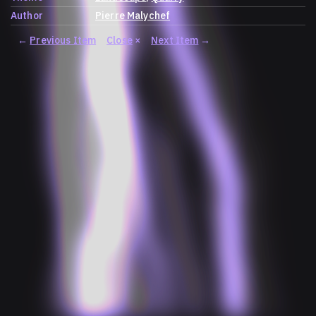
Author
Pierre Malychef
←
Previous Item
Close
×
Next Item
→