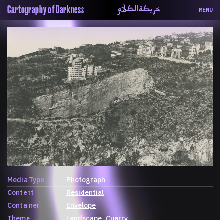
خريطة الظلام
Cartography of Darkness
MENU
About
ماهيتنا
Map
الخريطة
Periodical
السلسة
Repository
الحاوية
Contributors
المساهمين
Colophon
التختيم
Media Type
Photograph
Content
Residential
Container
Envelope
Theme
Landscape
Quarry