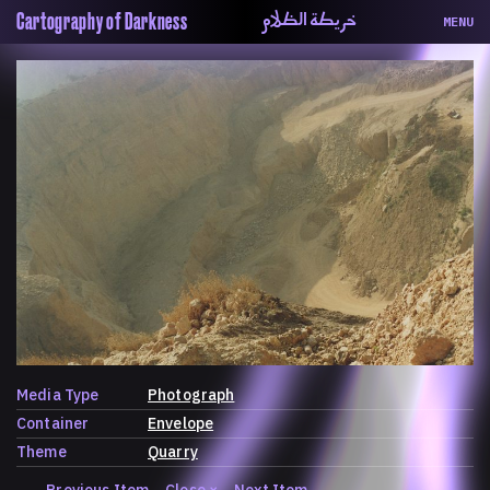
خريطة الظلام
Cartography of Darkness
MENU
About
ماهيتنا
Map
الخريطة
Periodical
السلسة
Repository
الحاوية
Contributors
المساهمين
Colophon
التختيم
Media Type
Photograph
Container
Envelope
Theme
Quarry
←
Previous Item
Close
×
Next Item
→