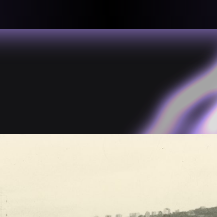
llective
«لعالميّة
About
ماهيتنا
salisms and
بهمة. تتكون
Map
الخريطة
, crisis-
Periodical
السلسة
d of spaces: a
Repository
الحاوية
Contributors
المساهمين
Colophon
التختيم