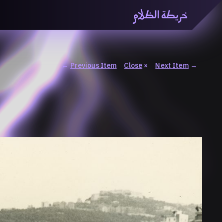
خريطة الظلام
خريطة الظّلام» هي منصّة بحثيّة تشاركيّة تستقصي مفاهيم ا
والاتحاد المعرفي من منطلق الزمكانيّة الآنية، المتأزمة والم
المنصّة من ثلاثيّة حيزيّة تضمُّ خريطة وحاوية وسلسلة.
←
Previous Item
Close
×
Next Item
→