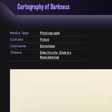
Cartography of Darkness
'Cartogrophy of Darkness' is a transclusive, co
research platform dedicated to exploring univer
the unity of knowledge in our highly obfuscated
ridden age. The platform is comprised of a tria
Media Type
Photograph
map, a repository and a periodical.
Content
Pylon
Container
Envelope
Theme
Electricity
Energy
Residential