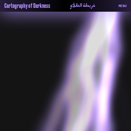
خريطة الظلام
Cartography of Darkness
MENU
About
ماهيتنا
Map
الخريطة
Periodical
السلسة
Repository
الحاوية
Contributors
المساهمين
Colophon
التختيم