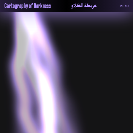
خريطة الظلام
Cartography of Darkness
MENU
About
ماهيتنا
Map
الخريطة
Periodical
السلسة
Repository
الحاوية
Contributors
المساهمين
Colophon
التختيم