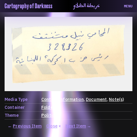
خريطة الظلام
Cartography of Darkness
MENU
About
ماهيتنا
Map
الخريطة
Periodical
السلسة
Repository
الحاوية
Contributors
المساهمين
Colophon
التختيم
Media Type
Contact Information
Document
Note(s)
Container
Folder
Theme
Politics
←
Previous Item
Close
×
Next Item
→