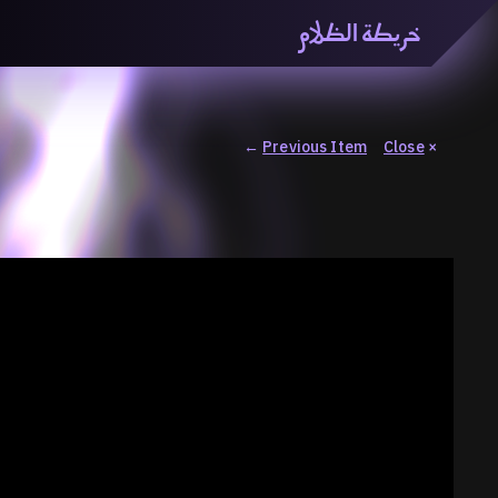
خريطة الظلام
خريطة الظّلام» هي منصّة بحثيّة تشاركيّة تستقصي مفاهيم ا
والاتحاد المعرفي من منطلق الزمكانيّة الآنية، المتأزمة والم
المنصّة من ثلاثيّة حيزيّة تضمُّ خريطة وحاوية وسلسلة.
←
Previous Item
Close
×