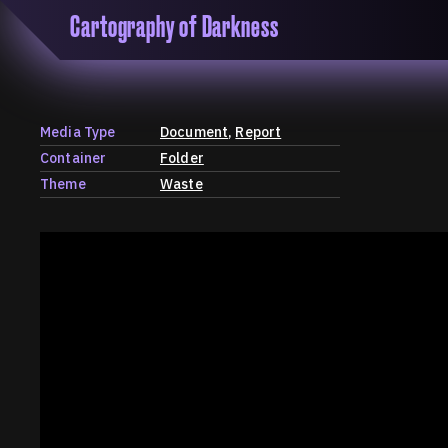
Cartography of Darkness
'Cartogrophy of Darkness' is a transclusive, co
research platform dedicated to exploring univer
the unity of knowledge in our highly obfuscated
ridden age. The platform is comprised of a tria
Media Type
Document
Report
map, a repository and a periodical.
Container
Folder
Theme
Waste