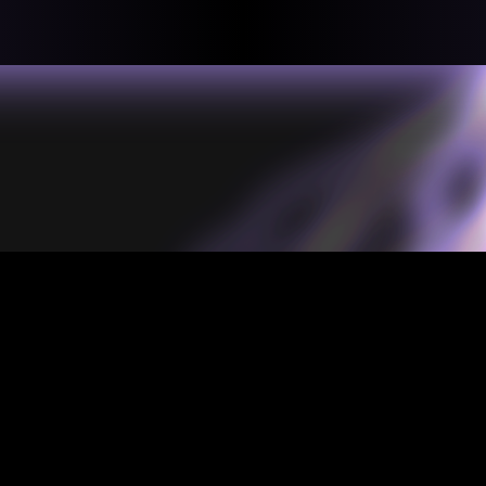
llective
«لعالميّة
About
ماهيتنا
salisms and
بهمة. تتكون
Map
الخريطة
, crisis-
Periodical
السلسة
d of spaces: a
Repository
الحاوية
Contributors
المساهمين
Colophon
التختيم