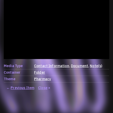
Media Type
Contact Information
Document
Note(s)
Container
Folder
Theme
Pharmacy
←
Previous Item
Close
×