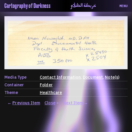
خريطة الظلام
Cartography of Darkness
MENU
About
ماهيتنا
Map
الخريطة
Periodical
السلسة
Repository
الحاوية
Contributors
المساهمين
Colophon
التختيم
Media Type
Contact Information
Document
Note(s)
Container
Folder
Theme
Healthcare
←
Previous Item
Close
×
Next Item
→