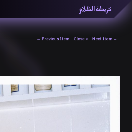
خريطة الظلام
خريطة الظّلام» هي منصّة بحثيّة تشاركيّة تستقصي مفاهيم ا
والاتحاد المعرفي من منطلق الزمكانيّة الآنية، المتأزمة والم
المنصّة من ثلاثيّة حيزيّة تضمُّ خريطة وحاوية وسلسلة.
←
Previous Item
Close
×
Next Item
→