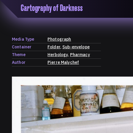
Cartography of Darkness
'Cartogrophy of Darkness' is a transclusive, co
research platform dedicated to exploring univer
the unity of knowledge in our highly obfuscated
ridden age. The platform is comprised of a tria
Media Type
Photograph
map, a repository and a periodical.
Container
Folder
Sub-envelope
Theme
Herbology
Pharmacy
Author
Pierre Malychef