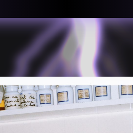
llective
«لعالميّة
About
ماهيتنا
salisms and
بهمة. تتكون
Map
الخريطة
, crisis-
Periodical
السلسة
d of spaces: a
Repository
الحاوية
Contributors
المساهمين
Colophon
التختيم