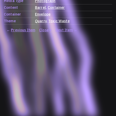
Media Type
Photograph
Content
Barrel
Container
Container
Envelope
Theme
Quarry
Toxic Waste
←
Previous Item
Close
×
Next Item
→