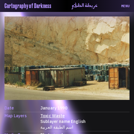
خريطة الظلام
Cartography of Darkness
MENU
About
ماهيتنا
Map
الخريطة
Periodical
السلسة
Repository
الحاوية
Contributors
المساهمين
Colophon
التختيم
Date
January 1990
Map Layers
Toxic Waste
Sublayer name English
اسم الطبقة العربية