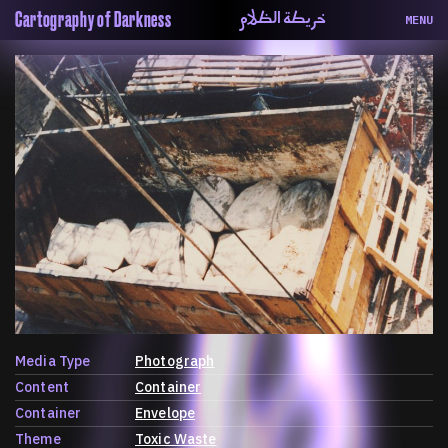
خريطة الظلام
Cartography of Darkness
MENU
About
ماهيتنا
Map
الخريطة
Periodical
السلسة
Repository
الحاوية
Contributors
المساهمين
Colophon
التختيم
Media Type
Photograph
Content
Container
Container
Envelope
Theme
Toxic Waste