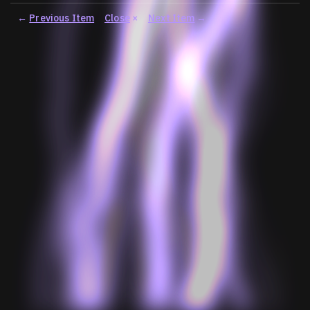
←
Previous Item
Close
×
Next Item
→