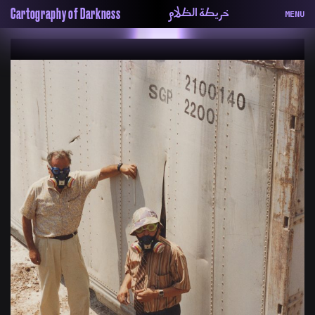
خريطة الظلام
Cartography of Darkness
MENU
About
ماهيتنا
Map
الخريطة
Periodical
السلسة
Repository
الحاوية
Contributors
المساهمين
Colophon
التختيم