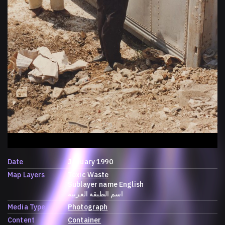
Date
January 1990
Map Layers
Toxic Waste
Sublayer name English
اسم الطبقة العربية
Media Type
Photograph
Content
Container