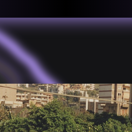
llective
«لعالميّة
About
ماهيتنا
salisms and
بهمة. تتكون
Map
الخريطة
, crisis-
Periodical
السلسة
d of spaces: a
Repository
الحاوية
Contributors
المساهمين
Colophon
التختيم