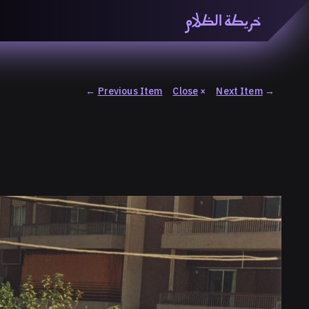
خريطة الظلام
خريطة الظّلام» هي منصّة بحثيّة تشاركيّة تستقصي مفاهيم ا
والاتحاد المعرفي من منطلق الزمكانيّة الآنية، المتأزمة والم
المنصّة من ثلاثيّة حيزيّة تضمُّ خريطة وحاوية وسلسلة.
←
Previous Item
Close
×
Next Item
→