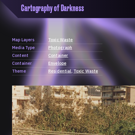
Cartography of Darkness
'Cartogrophy of Darkness' is a transclusive, co
research platform dedicated to exploring univer
the unity of knowledge in our highly obfuscated
ridden age. The platform is comprised of a tria
Map Layers
Toxic Waste
map, a repository and a periodical.
Media Type
Photograph
Content
Container
Container
Envelope
Theme
Residential
Toxic Waste