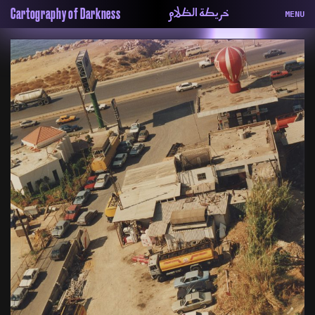
خريطة الظلام
Cartography of Darkness
MENU
About
ماهيتنا
Map
الخريطة
Periodical
السلسة
Repository
الحاوية
Contributors
المساهمين
Colophon
التختيم