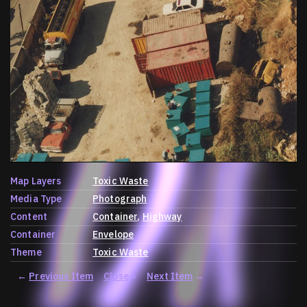
Map Layers
Toxic Waste
Media Type
Photograph
Content
Container
Highway
Container
Envelope
Theme
Toxic Waste
←
Previous Item
Close
×
Next Item
→