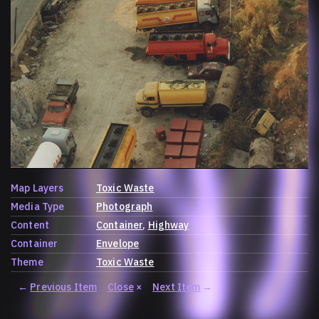
Map Layers
Toxic Waste
Media Type
Photograph
Content
Container
Highway
Container
Envelope
Theme
Toxic Waste
←
Previous Item
Close
×
Next Item
→