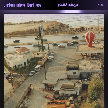
خريطة الظلام
Cartography of Darkness
MENU
About
ماهيتنا
Map
الخريطة
Periodical
السلسة
Repository
الحاوية
Contributors
المساهمين
Colophon
التختيم