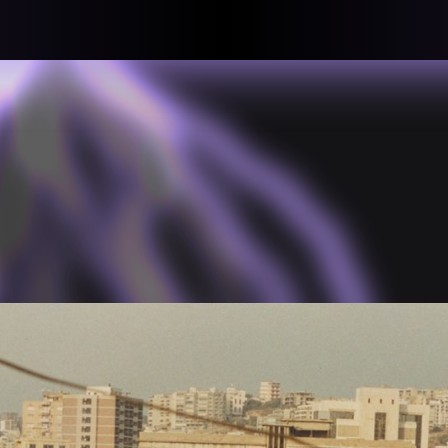
llective
«لعالميّة
About
ماهيتنا
salisms and
بهمة. تتكون
Map
الخريطة
, crisis-
Periodical
السلسة
d of spaces: a
Repository
الحاوية
Contributors
المساهمين
Colophon
التختيم