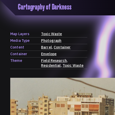
Cartography of Darkness
'Cartogrophy of Darkness' is a transclusive, co
research platform dedicated to exploring univer
the unity of knowledge in our highly obfuscated
ridden age. The platform is comprised of a tria
Map Layers
Toxic Waste
map, a repository and a periodical.
Media Type
Photograph
Content
Barrel
Container
Container
Envelope
Theme
Field Research
Residential
Toxic Waste