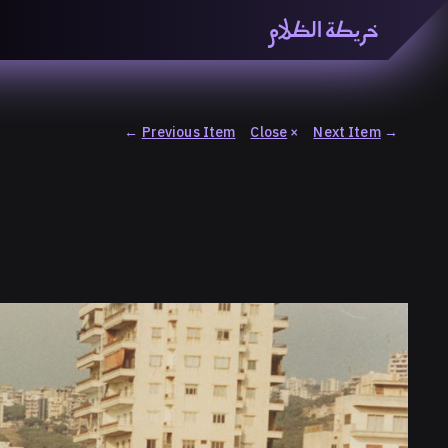
خريطة الظلام
خريطة الظّلام» هي منصّة بحثيّة تشاركيّة تستقصي مفاهيم ا
والاتحاد المعرفي من منطلق الزمكانيّة الآنية، المتأزمة والم
المنصّة من ثلاثيّة حيزيّة تضمُّ خريطة وحاوية وسلسلة.
←
Previous Item
Close
×
Next Item
→