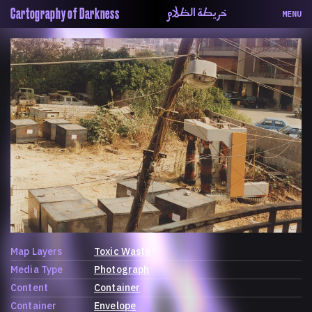
خريطة الظلام
Cartography of Darkness
MENU
About
ماهيتنا
Map
الخريطة
Periodical
السلسة
Repository
الحاوية
Contributors
المساهمين
Colophon
التختيم
Map Layers
Toxic Waste
Media Type
Photograph
Content
Container
Container
Envelope