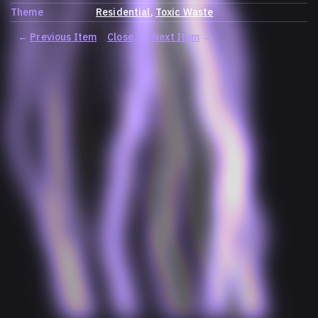
Theme
Residential
Toxic Waste
←
Previous Item
Close
×
Next Item
→