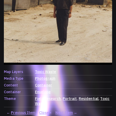
Map Layers
Toxic Waste
Media Type
Photograph
Content
Container
Container
Envelope
Theme
Field Research
Portrait
Residential
Toxic
Waste
←
Previous Item
Close
×
Next Item
→