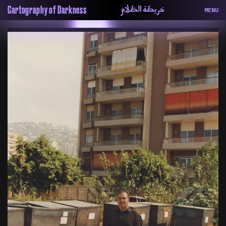
خريطة الظلام
Cartography of Darkness
MENU
About
ماهيتنا
Map
الخريطة
Periodical
السلسة
Repository
الحاوية
Contributors
المساهمين
Colophon
التختيم