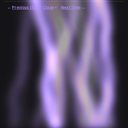
←
Previous Item
Close
×
Next Item
→