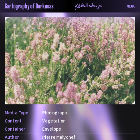
خريطة الظلام
Cartography of Darkness
MENU
About
ماهيتنا
Map
الخريطة
Periodical
السلسة
Repository
الحاوية
Contributors
المساهمين
Colophon
التختيم
Media Type
Photograph
Content
Vegetation
Container
Envelope
Author
Pierre Malychef