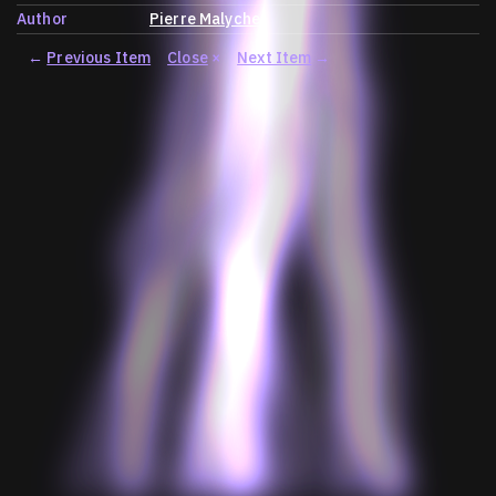
Author
Pierre Malychef
←
Previous Item
Close
×
Next Item
→