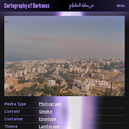
خريطة الظلام
Cartography of Darkness
MENU
About
ماهيتنا
Map
الخريطة
Periodical
السلسة
Repository
الحاوية
Contributors
المساهمين
Colophon
التختيم
Media Type
Photograph
Content
Smoke
Container
Envelope
Theme
Landscape