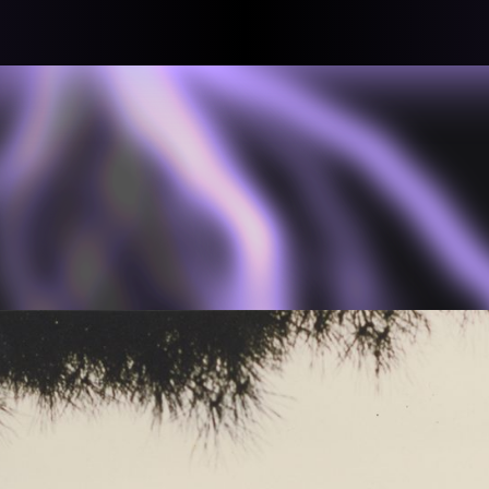
llective
«لعالميّة
About
ماهيتنا
salisms and
بهمة. تتكون
Map
الخريطة
, crisis-
Periodical
السلسة
d of spaces: a
Repository
الحاوية
Contributors
المساهمين
Colophon
التختيم