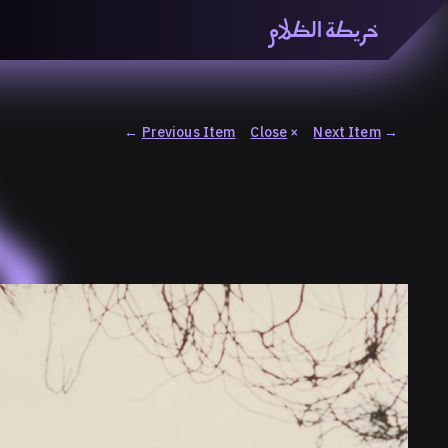
خريطة الظلام
خريطة الظّلام» هي منصّة بحثيّة تشاركيّة تستقصي مفاهيم ا
والاتحاد المعرفي من منطلق الزمكانيّة الآنية، المتأزمة والم
المنصّة من ثلاثيّة حيزيّة تضمُّ خريطة وحاوية وسلسلة.
←
Previous Item
Close
×
Next Item
→