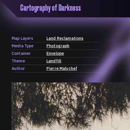
Cartography of Darkness
'Cartogrophy of Darkness' is a transclusive, co
research platform dedicated to exploring univer
the unity of knowledge in our highly obfuscated
ridden age. The platform is comprised of a tria
Map Layers
Land Reclamations
map, a repository and a periodical.
Media Type
Photograph
Container
Envelope
Theme
Landfill
Author
Pierre Malychef