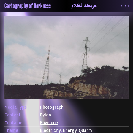
خريطة الظلام
Cartography of Darkness
MENU
About
ماهيتنا
Map
الخريطة
Periodical
السلسة
Repository
الحاوية
Contributors
المساهمين
Colophon
التختيم
Media Type
Photograph
Content
Pylon
Container
Envelope
Theme
Electricity
Energy
Quarry