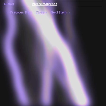
Author
Pierre Malychef
←
Previous Item
Close
×
Next Item
→