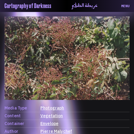
خريطة الظلام
Cartography of Darkness
MENU
About
ماهيتنا
Map
الخريطة
Periodical
السلسة
Repository
الحاوية
Contributors
المساهمين
Colophon
التختيم
Media Type
Photograph
Content
Vegetation
Container
Envelope
Author
Pierre Malychef