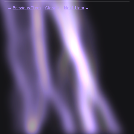
←
Previous Item
Close
×
Next Item
→