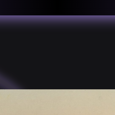
llective
«لعالميّة
About
ماهيتنا
salisms and
بهمة. تتكون
Map
الخريطة
, crisis-
Periodical
السلسة
d of spaces: a
Repository
الحاوية
Contributors
المساهمين
Colophon
التختيم