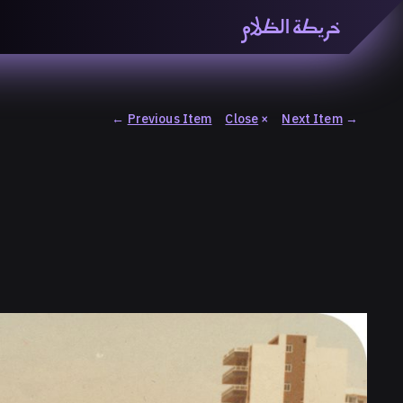
خريطة الظلام
خريطة الظّلام» هي منصّة بحثيّة تشاركيّة تستقصي مفاهيم ا
والاتحاد المعرفي من منطلق الزمكانيّة الآنية، المتأزمة والم
المنصّة من ثلاثيّة حيزيّة تضمُّ خريطة وحاوية وسلسلة.
←
Previous Item
Close
×
Next Item
→