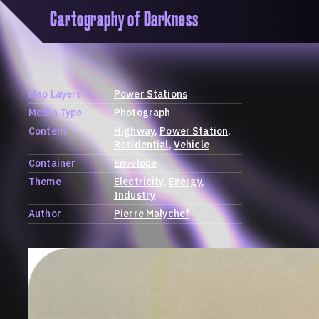
Cartography of Darkness
'Cartogrophy of Darkness' is a transclusive, co
research platform dedicated to exploring univer
the unity of knowledge in our highly obfuscated
ridden age. The platform is comprised of a tria
Map Layers
Power Stations
map, a repository and a periodical.
Media Type
Photograph
Content
Highway
Power Station
Residential
Vehicle
Container
Envelope
Theme
Electricity
Energy
Industry
Author
Pierre Malychef