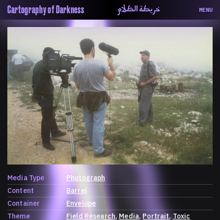
خريطة الظلام
Cartography of Darkness
MENU
About
ماهيتنا
Map
الخريطة
Periodical
السلسة
Repository
الحاوية
Contributors
المساهمين
Colophon
التختيم
Media Type
Photograph
Content
Barrel
Container
Envelope
Theme
Field Research
Media
Portrait
Toxic