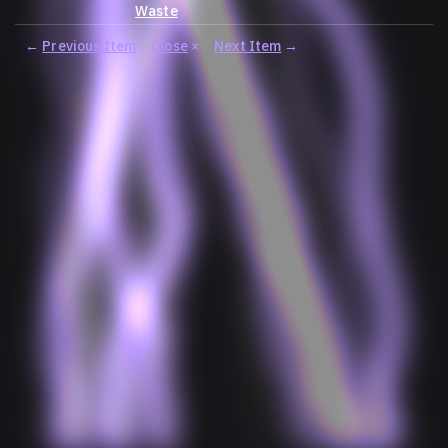
Waste
←
Previous Item
Close
×
Next Item
→