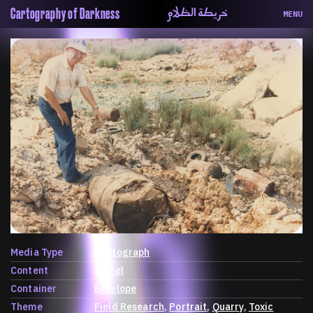
خريطة الظلام
Cartography of Darkness
MENU
About
ماهيتنا
Map
الخريطة
Periodical
السلسة
Repository
الحاوية
Contributors
المساهمين
Colophon
التختيم
Media Type
Photograph
Content
Barrel
Container
Envelope
Theme
Field Research
Portrait
Quarry
Toxic