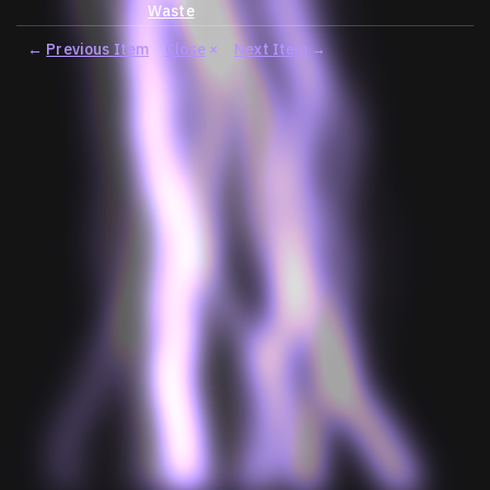
Waste
←
Previous Item
Close
×
Next Item
→