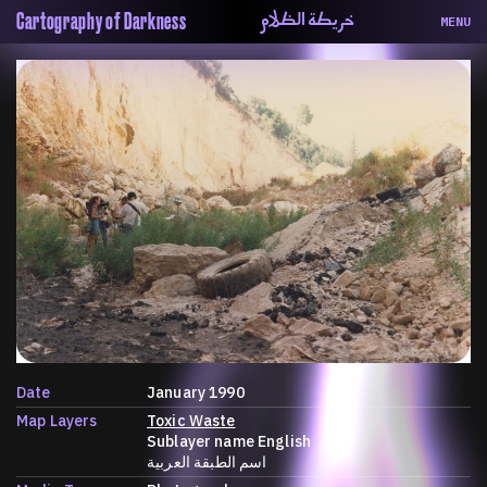
خريطة الظلام
Cartography of Darkness
MENU
About
ماهيتنا
Map
الخريطة
Periodical
السلسة
Repository
الحاوية
Contributors
المساهمين
Colophon
التختيم
Date
January 1990
Map Layers
Toxic Waste
Sublayer name English
اسم الطبقة العربية