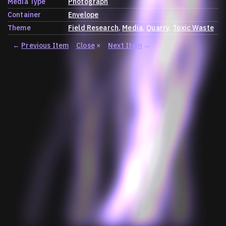
Media Type
Photograph
Container
Envelope
Theme
Field Research
Media
Quarry
Toxic Waste
←
Previous Item
Close
×
Next Item
→