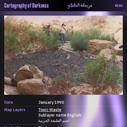
خريطة الظلام
Cartography of Darkness
MENU
About
ماهيتنا
Map
الخريطة
Periodical
السلسة
Repository
الحاوية
Contributors
المساهمين
Colophon
التختيم
Date
January 1990
Map Layers
Toxic Waste
Sublayer name English
اسم الطبقة العربية