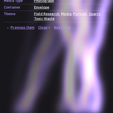
Media Type
Photograph
Container
Envelope
Theme
Field Research
Media
Portrait
Quarry
Toxic Waste
←
Previous Item
Close
×
Next Item
→