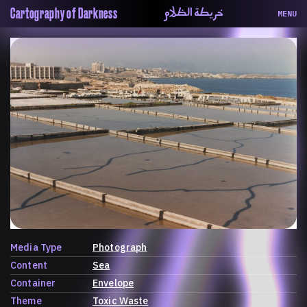
خريطة الظلام
Cartography of Darkness
MENU
About
ماهيتنا
Map
الخريطة
Periodical
السلسة
Repository
الحاوية
Contributors
المساهمين
Colophon
التختيم
Media Type
Photograph
Content
Sea
Container
Envelope
Theme
Toxic Waste