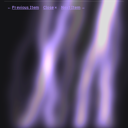
←
Previous Item
Close
×
Next Item
→