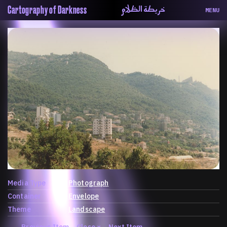
خريطة الظلام
Cartography of Darkness
MENU
About
ماهيتنا
Map
الخريطة
Periodical
السلسة
Repository
الحاوية
Contributors
المساهمين
Colophon
التختيم
Media Type
Photograph
Container
Envelope
Theme
Landscape
←
Previous Item
Close
×
Next Item
→