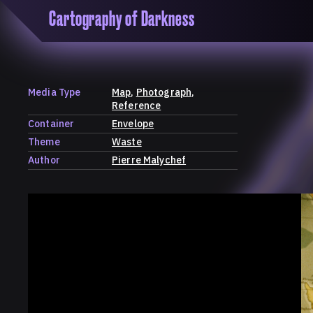
Cartography of Darkness
'Cartogrophy of Darkness' is a transclusive, co
research platform dedicated to exploring univer
the unity of knowledge in our highly obfuscated
ridden age. The platform is comprised of a tria
Media Type
Map
Photograph
map, a repository and a periodical.
Reference
Container
Envelope
Theme
Waste
Author
Pierre Malychef