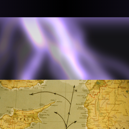
llective
«لعالميّة
About
ماهيتنا
salisms and
بهمة. تتكون
Map
الخريطة
, crisis-
Periodical
السلسة
d of spaces: a
Repository
الحاوية
Contributors
المساهمين
Colophon
التختيم