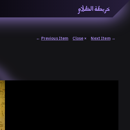
خريطة الظلام
خريطة الظّلام» هي منصّة بحثيّة تشاركيّة تستقصي مفاهيم ا
والاتحاد المعرفي من منطلق الزمكانيّة الآنية، المتأزمة والم
المنصّة من ثلاثيّة حيزيّة تضمُّ خريطة وحاوية وسلسلة.
←
Previous Item
Close
×
Next Item
→