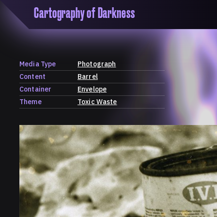
Cartography of Darkness
'Cartogrophy of Darkness' is a transclusive, co
research platform dedicated to exploring univer
the unity of knowledge in our highly obfuscated
ridden age. The platform is comprised of a tria
Media Type
Photograph
map, a repository and a periodical.
Content
Barrel
Container
Envelope
Theme
Toxic Waste