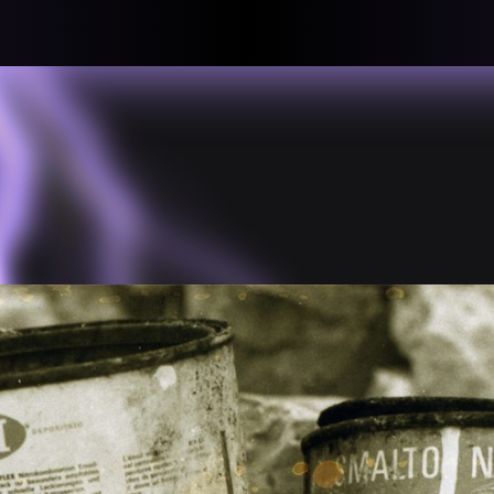
llective
«لعالميّة
About
ماهيتنا
salisms and
بهمة. تتكون
Map
الخريطة
, crisis-
Periodical
السلسة
d of spaces: a
Repository
الحاوية
Contributors
المساهمين
Colophon
التختيم