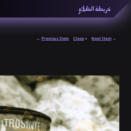
خريطة الظلام
خريطة الظّلام» هي منصّة بحثيّة تشاركيّة تستقصي مفاهيم ا
والاتحاد المعرفي من منطلق الزمكانيّة الآنية، المتأزمة والم
المنصّة من ثلاثيّة حيزيّة تضمُّ خريطة وحاوية وسلسلة.
←
Previous Item
Close
×
Next Item
→