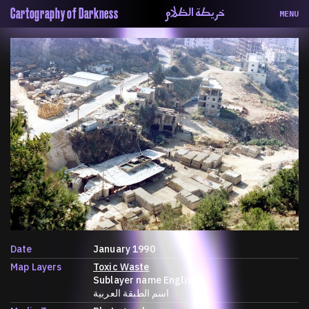
خريطة الظلام
Cartography of Darkness
MENU
About
ماهيتنا
Map
الخريطة
Periodical
السلسة
Repository
الحاوية
Contributors
المساهمين
Colophon
التختيم
Date
January 1990
Map Layers
Toxic Waste
Sublayer name English
اسم الطبقة العربية