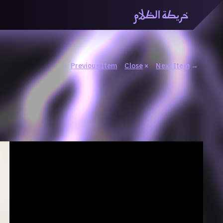
خريطة الظلام
خريطة الظّلام» هي منصّة بحثيّة تشاركيّة تستقصي مفاهيم ا
والاتحاد المعرفي من منطلق الزمكانيّة الآنية، المتأزمة والم
المنصّة من ثلاثيّة حيزيّة تضمُّ خريطة وحاوية وسلسلة.
←
Previous Item
Close
×
Next Item
→