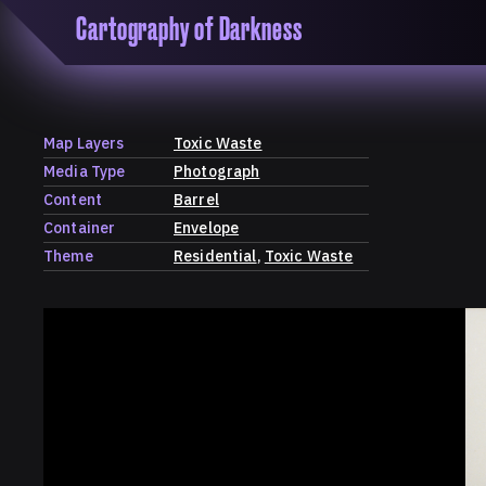
Cartography of Darkness
'Cartogrophy of Darkness' is a transclusive, co
research platform dedicated to exploring univer
the unity of knowledge in our highly obfuscated
ridden age. The platform is comprised of a tria
Map Layers
Toxic Waste
map, a repository and a periodical.
Media Type
Photograph
Content
Barrel
Container
Envelope
Theme
Residential
Toxic Waste