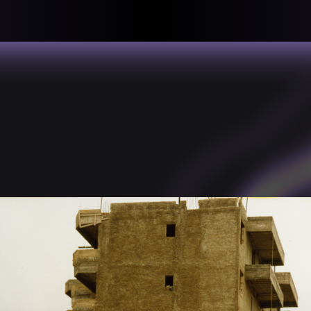
llective
«لعالميّة
About
ماهيتنا
salisms and
بهمة. تتكون
Map
الخريطة
, crisis-
Periodical
السلسة
d of spaces: a
Repository
الحاوية
Contributors
المساهمين
Colophon
التختيم