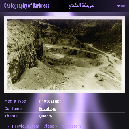
خريطة الظلام
Cartography of Darkness
MENU
About
ماهيتنا
Map
الخريطة
Periodical
السلسة
Repository
الحاوية
Contributors
المساهمين
Colophon
التختيم
Media Type
Photograph
Container
Envelope
Theme
Quarry
←
Previous Item
Close
×
Next Item
→